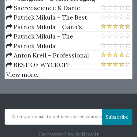
Dynamics
Sacredscience & Daniel
Ferrera – Spirals Of Growth And
Patrick Mikula – The Best
Decay (Private Ed.)
Trendline Methods of Alan
Patrick Mikula – Gann's
Andrews and Five New
Scientific Methods Unveiled -
Patrick Mikula – The
Trendline Techniques
Volumes 1 & 2
Definitive Guide to Forecasting
Patrick Mikula –
Using W.D. Gann's Square of
Encyclopedia Of Planetary
Anton Kreil – Professional
Nine
Aspects For Short Term Trading
Options Trading Masterclass
BEST OF WYCKOFF –
(POTM)
Practical Applications of the
View more...
Wyckoff Method
Enter your email to get new shared courses
Subscribe
Delivered by
follow.it