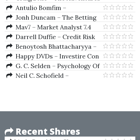
Of The Cycle Hunter. The
Antulio Bomfim –
Cyclist
Understanding Credit
Jonh Duncam – The Betting
Derivatives & Related
Exchange Guide
Mav7 – Market Analyst 7.4
Instruments
(Build 161) Pro (Gann Tool +
Darrell Duffie – Credit Risk
Gann To Astro) (Jun 2014)
Benoytosh Bhattacharyya –
Introduction to Buddhist
Happy DVDs – Investire Con
Esoterism
Internet Book (Italian)
G. C. Selden – Psychology Of
The Stock Market (1912)
Neil C. Schofield –
Commodity Derivates
Recent Shares