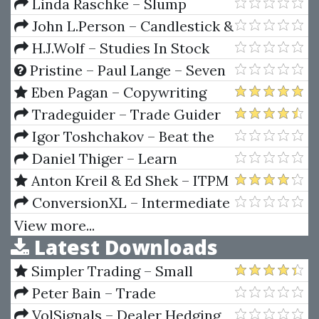
Linda Raschke – Slump
Busting Techniques
John L.Person – Candlestick &
Pivot Point Strategies
H.J.Wolf – Studies In Stock
Speculation (Volume I & II)
Pristine – Paul Lange – Seven
Steps To A Good Trade
Eben Pagan – Copywriting
Blueprints
Tradeguider – Trade Guider
professional Chart Reading Boot
Igor Toshchakov – Beat the
Camp (2 CD)
Odds in Forex Trading
Daniel Thiger – Learn
Squared - Substance Designer
Anton Kreil & Ed Shek – ITPM
How I Find Kick Ass Trade Ideas!
ConversionXL – Intermediate
With Ed Shek
Google Analytic
View more...
Latest Downloads
Simpler Trading – Small
Account Futures Bundle (Elite
Peter Bain – Trade
Package) by Joe Rokop
Currencies Like the Big Dogs
VolSignals – Dealer Hedging